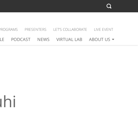
PROGRAMS
PRESENTERS
LET’S COLLABORATE
LIVE EVENT
LE
PODCAST
NEWS
VIRTUAL LAB
ABOUT US
uhi