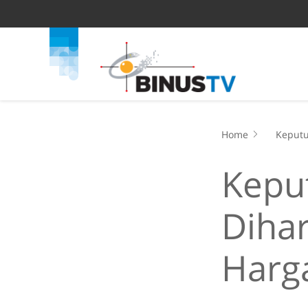
Home
Keputu
Kepu
Diha
Harga