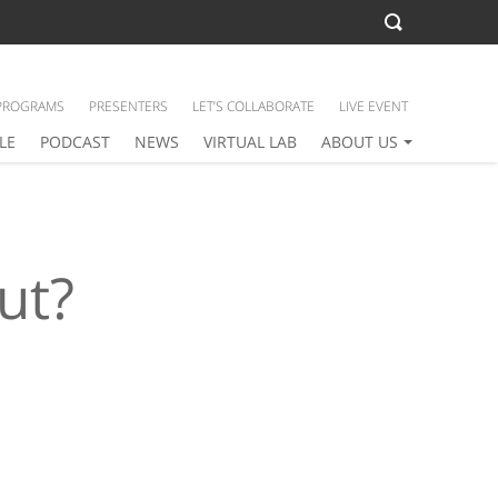
PROGRAMS
PRESENTERS
LET’S COLLABORATE
LIVE EVENT
LE
PODCAST
NEWS
VIRTUAL LAB
ABOUT US
ut?