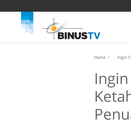
Home
Ingin 
Ingin
Ketah
Penu