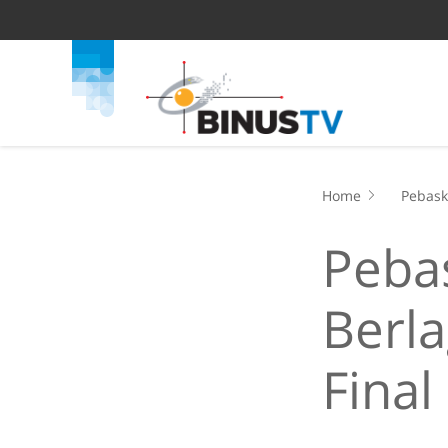
Home
Pebask
Pebas
Berla
Fina