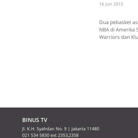
16 Jun 2015
Dua pebasket as
NBA di Amerika S
Warriors dan Klu
BINUS TV
Jl. K.H. Syahdan No. 9 | Jakarta 11480
021 534 5830 ext 2353,2358