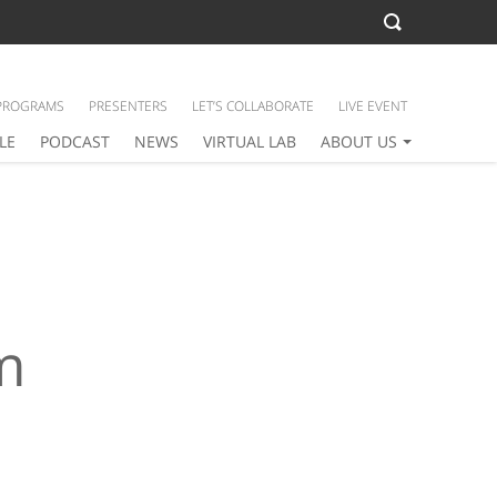
PROGRAMS
PRESENTERS
LET’S COLLABORATE
LIVE EVENT
LE
PODCAST
NEWS
VIRTUAL LAB
ABOUT US
m