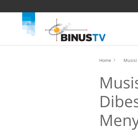
Home
Musisi
Musi
Dibe
Meny