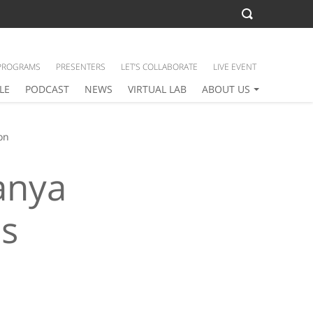
PROGRAMS
PRESENTERS
LET’S COLLABORATE
LIVE EVENT
LE
PODCAST
NEWS
VIRTUAL LAB
ABOUT US
on
anya
s