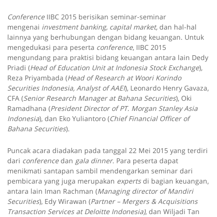
Conference
IIBC 2015 berisikan seminar-seminar
mengenai
investment banking,
capital market,
dan hal-hal
lainnya yang berhubungan dengan bidang keuangan. Untuk
mengedukasi para peserta
conference
, IIBC 2015
mengundang para praktisi bidang keuangan antara lain Dedy
Priadi (
Head of Education Unit at Indonesia Stock Exchange
),
Reza Priyambada (
Head of Research at Woori Korindo
Securities Indonesia, Analyst of AAEI
), Leonardo Henry Gavaza,
CFA (
Senior Research Manager at Bahana Securities
), Oki
Ramadhana (
President Director of PT. Morgan Stanley Asia
Indonesia
), dan Eko Yuliantoro (
Chief Financial Officer of
Bahana Securities
).
Puncak acara diadakan pada tanggal 22 Mei 2015 yang terdiri
dari
conference
dan
gala dinner
. Para peserta dapat
menikmati santapan sambil mendengarkan seminar dari
pembicara yang juga merupakan
experts
di bagian keuangan,
antara lain Iman Rachman (
Managing director of Mandiri
Securities
), Edy Wirawan (
Partner – Mergers & Acquisitions
Transaction Services at Deloitte Indonesia)
, dan Wiljadi Tan