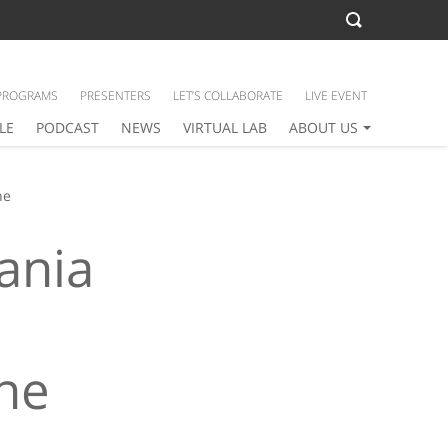
PROGRAMS
PRESENTERS
LET’S COLLABORATE
LIVE EVENT
LE
PODCAST
NEWS
VIRTUAL LAB
ABOUT US
ne
ania
ne