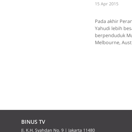
15 Apr 2015
Pada akhir Pera
Yahudi lebih bes
berpenduduk Mus
Melbourne, Austr
BINUS TV
Jl. K.H. Syahdan No. 9 | Jakarta 11480