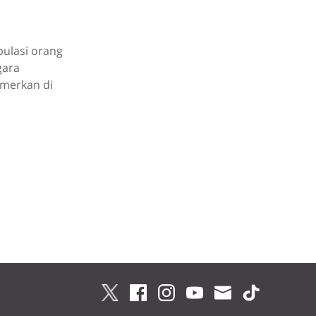
pulasi orang
gara
amerkan di