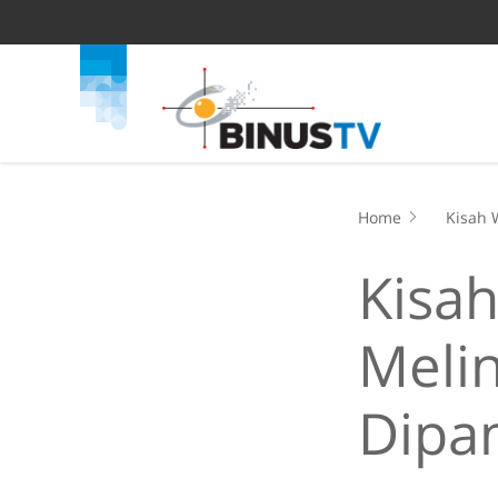
Home
Kisah 
Kisa
Meli
Dipa