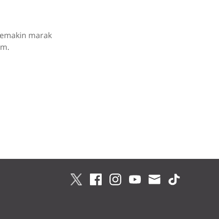
 semakin marak
am.