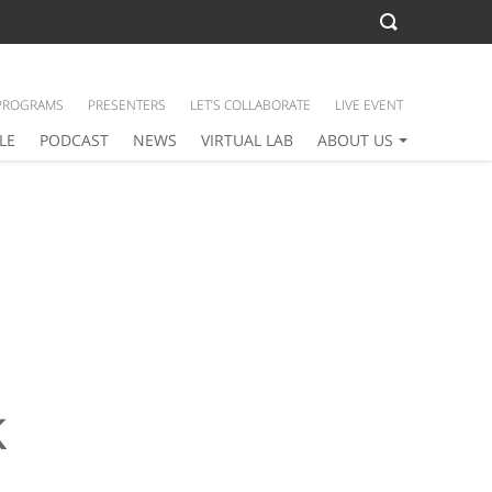
PROGRAMS
PRESENTERS
LET’S COLLABORATE
LIVE EVENT
LE
PODCAST
NEWS
VIRTUAL LAB
ABOUT US
k