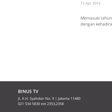
15 Apr 2015
Memasuki tahun 
dengan kehadiran
BINUS TV
Jl. K.H. Syahdan No. 9 | Jakarta 11480
021 534 5830 ext 2353,2358