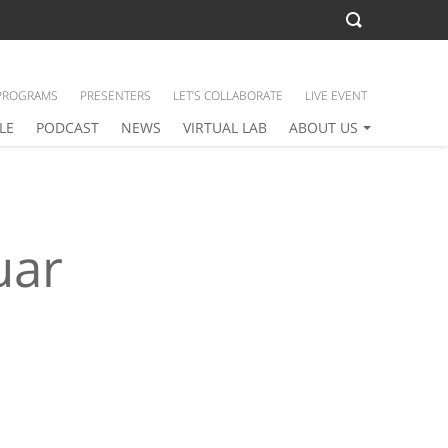
PROGRAMS
PRESENTERS
LET’S COLLABORATE
LIVE EVENT
LE
PODCAST
NEWS
VIRTUAL LAB
ABOUT US
uar