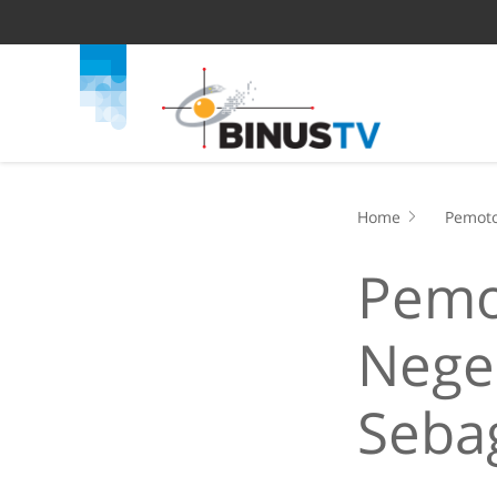
Home
Pemoto
Pemo
Neger
Sebag