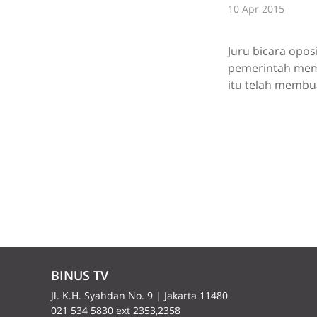
10 Apr 2015
Juru bicara opos
pemerintah memo
itu telah membua
BINUS TV
Jl. K.H. Syahdan No. 9 | Jakarta 11480
021 534 5830 ext 2353,2358